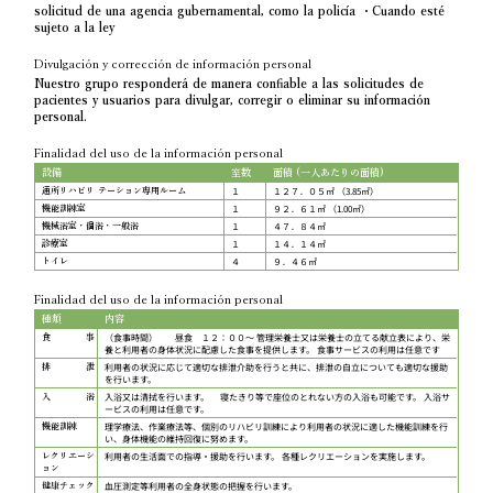
solicitud de una agencia gubernamental, como la policía ・Cuando esté
sujeto a la ley
Divulgación y corrección de información personal
Nuestro grupo responderá de manera confiable a las solicitudes de
pacientes y usuarios para divulgar, corregir o eliminar su información
personal.
Finalidad del uso de la información personal
設備
室数
面積 (一人あたりの面積)
１
１２７．０５㎡ （3.85㎡）
通所リハビリ テーション専用ルーム
１
９２．６１㎡ （1.00㎡）
機能訓練室
１
４７．８４㎡
機械浴室・個浴・一般浴
１
１４．１４㎡
診療室
４
９．４６㎡
トイレ
Finalidad del uso de la información personal
種類
内容
（食事時間） 昼食 １２：００～ 管理栄養士又は栄養士の立てる献立表により、栄
食 事
養と利用者の身体状況に配慮した食事を提供します。 食事サービスの利用は任意です
利用者の状況に応じて適切な排泄介助を行うと共に、排泄の自立についても適切な援助
排 泄
を行います。
入浴又は清拭を行います。 寝たきり等で座位のとれない方の入浴も可能です。 入浴サ
入 浴
ービスの利用は任意です。
理学療法、作業療法等、個別のリハビリ訓練により利用者の状況に適した機能訓練を行
機能訓練
い、身体機能の維持回復に努めます。
利用者の生活面での指導・援助を行います。 各種レクリエーションを実施します。
レクリエーシ
ョン
血圧測定等利用者の全身状態の把握を行います。
健康チェック