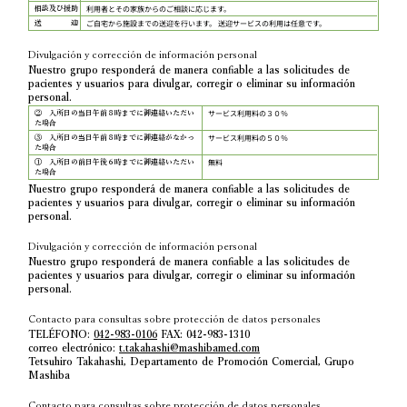
利用者とその家族からのご相談に応じます。
相談及び援助
ご自宅から施設までの送迎を行います。 送迎サービスの利用は任意です。
送 迎
Divulgación y corrección de información personal
Nuestro grupo responderá de manera confiable a las solicitudes de
pacientes y usuarios para divulgar, corregir o eliminar su información
personal.
サービス利用料の３０％
② 入所日の当日午前８時までに御連絡いただい
た場合
サービス利用料の５０％
③ 入所日の当日午前８時までに御連絡がなかっ
た場合
無料
① 入所日の前日午後６時までに御連絡いただい
た場合
Nuestro grupo responderá de manera confiable a las solicitudes de
pacientes y usuarios para divulgar, corregir o eliminar su información
personal.
Divulgación y corrección de información personal
Nuestro grupo responderá de manera confiable a las solicitudes de
pacientes y usuarios para divulgar, corregir o eliminar su información
personal.
Contacto para consultas sobre protección de datos personales
TELÉFONO:
042-983-0106
FAX: 042-983-1310
correo electrónico:
t.takahashi@mashibamed.com
Tetsuhiro Takahashi, Departamento de Promoción Comercial, Grupo
Mashiba
Contacto para consultas sobre protección de datos personales