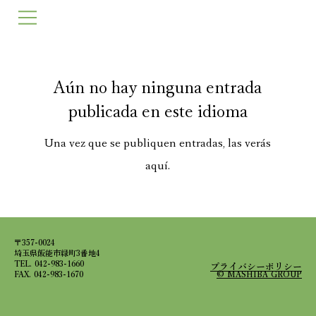
Aún no hay ninguna entrada
publicada en este idioma
Una vez que se publiquen entradas, las verás
aquí.
〒357-0024
埼玉県飯能市緑町3番地4
TEL. 042-983-1660
プライバシーポリシー
FAX. 042-983-1670
© MASHIBA GROUP