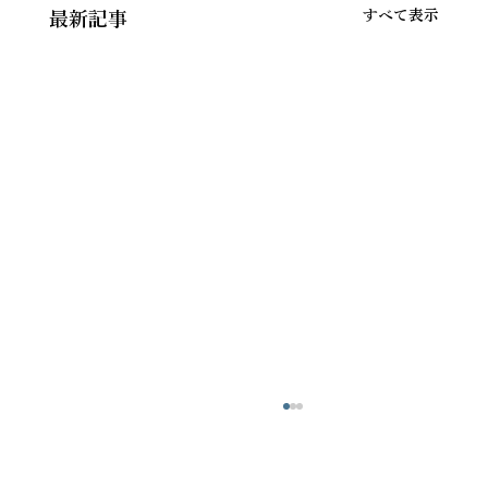
すべて表示
最新記事
【緊急】 ネットワーク障害に伴う診療遅
延のお知らせ