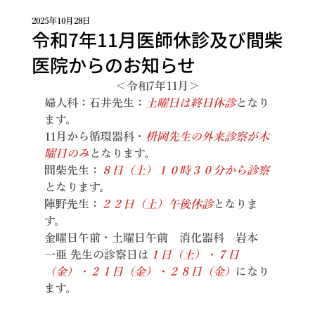
2025年10月28日
令和7年11月医師休診及び間柴
医院からのお知らせ
＜令和7年11月＞
婦人科：石井先生：
土曜日は終日休診
となり
ます。
11月から循環器科・
枡岡先生の外来診察が木
曜日のみ
となります。
間柴先生：
８日
（土）１０時３０分から診察
となります。
陣野先生：
２２日（土）午後休診
となりま
す。
金曜日午前・土曜日午前　消化器科　岩本 
一亜 先生の診察日は
１日（土）・７日
（金）・２１日（金）・２８日（金）
になり
ます。