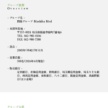
​グループ概要
Ｏｖｅｒｖｉｅｗ
- グループ名 -
間柴グループ Mashiba Med
- 本部所在地 -
〒357-0024 埼玉県飯能市緑町7番地6
TEL: 042-983-0106
FAX: 042-980-7380
- 設立 -
2005年(平成17年)1月
- 従業員数 -
300名(2026年6月現在)
​- 取引銀行 -
足利銀行、青梅信用金庫、群馬銀行、埼玉縣信用金庫、埼玉りそな銀
行、西武信用金庫、東和銀行、八十二銀行、飯能信用金庫、武蔵野銀
行(五十音順)
​グループ沿革