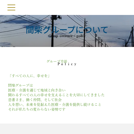
間柴グループについて
Group overview / policy
​グループ方針
Ｐｏｌｉｃｙ
「すべての人に、幸せを」
間柴グループは
医療・介護を通じて地域と向き合い
関わるすべての人の幸せを支えることを大切にしてきました
患者さま、働く仲間、そして社会
人を想い、未来を見据えた医療・介護を提供し続けること
それが私たちの変わらない姿勢です