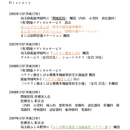
Ｈｉｓｔｏｒｙ
2005年1月(平成17年)
埼玉県飯能市緑町に「
間柴医院
」 開設（内科 小児科 消化器科）
(有)間柴メディカルサービス 設立
ほっとプランましば
（居宅介護支援事業所）
ましばヘルパーステーション
（訪問介護ステーション）
ましば訪問看護ステーション 開設
2007年9月(平成19年)
(有)間柴メディカルサービス
埼玉県飯能市緑町に「
ベテラン館ましば
」 開設
デイサービス（定員35名）、ショートステイ（定員 30名）
2008年2月(平成20年)
(有)間柴メディカルサービス
ベテラン館ましば小規模多機能型居宅介護施設 開設
飯能市緑町8-3「
ベテラン館ましば
」内に
「ベテラン館ましば小規模多機能型居宅介護」（定員 25名）を開設
2008年3月(平成20年)
間柴医院 医療法人化
医療法人 新正会
（内科 小児科 婦人科 整形外科 皮膚科 消化器科 肝臓科 循
環器科 呼吸器科 泌尿器科 脳神経科 乳腺科）
2009年4月(平成21年)
医療法人 新正会
埼玉県ふじみ野市に「
ふじみ野介護老人保健施設 ベテラン館
」 開設