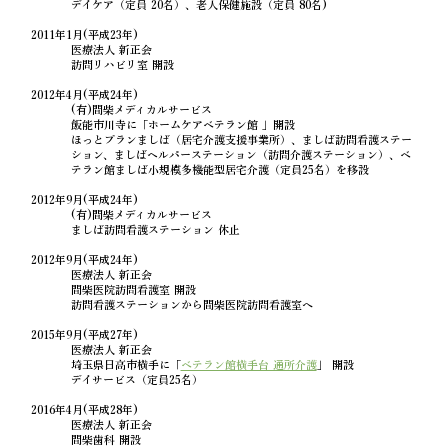
デイケア（定員 20名）、老人保健施設（定員 80名)
2011年1月(平成23年)
医療法人 新正会
訪問リハビリ室 開設
2012年4月(平成24年)
(有)間柴メディカルサービス
飯能市川寺に「
ホームケアベテラン館
」開設
ほっとプランましば（居宅介護支援事業所）、ましば訪問看護ステー
ション、ましばヘルパーステーション（訪問介護ステーション）、ベ
テラン館ましば小規模多機能型居宅介護（定員25名）を移設
2012年9月(平成24年)
(有)間柴メディカルサービス
ましば訪問看護ステーション 休止
2012年9月(平成24年)
医療法人 新正会
間柴医院訪問看護室 開設
訪問看護ステーションから間柴医院訪問看護室へ
2015年9月(平成27年)
医療法人 新正会
埼玉県日高市横手に「
ベテラン館横手台 通所介護
」 開設
デイサービス（定員25名）
2016年4月(平成28年)
医療法人 新正会
間柴歯科 開設