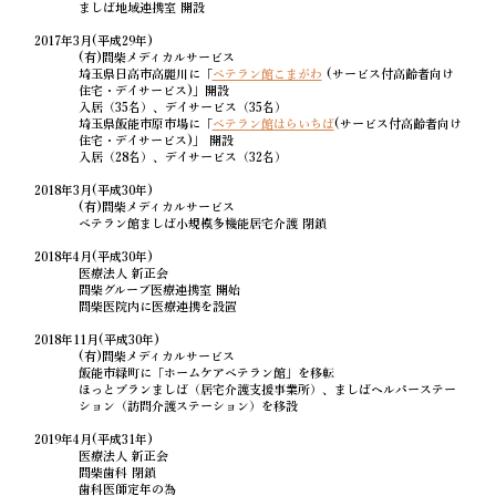
ましば地域連携室 開設
2017年3月(平成29年)
(有)間柴メディカルサービス
埼玉県日高市高麗川に「
ベテラン館こまがわ
(サービス付高齢者向け
住宅・デイサービス)」開設
入居（35名）、デイサービス（35名）
埼玉県飯能市原市場に「
ベテラン館はらいちば
(サービス付高齢者向け
住宅・デイサービス)」 開設
入居（28名）、デイサービス（32名）
2018年3月(平成30年)
(有)間柴メディカルサービス
ベテラン館ましば小規模多機能居宅介護 閉鎖
2018年4月(平成30年)
医療法人 新正会
間柴グループ医療連携室 開始
間柴医院内に医療連携を設置
2018年11月(平成30年)
(有)間柴メディカルサービス
飯能市緑町に「ホームケアベテラン館」を移転
ほっとブランましば（居宅介護支援事業所）、ましばヘルパーステー
ション（訪問介護ステーション）を移設
2019年4月(平成31年)
医療法人 新正会
間柴歯科 閉鎖
歯科医師定年の為