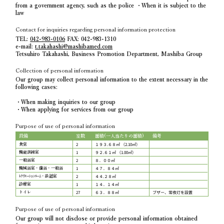
from a government agency, such as the police ・When it is subject to the
law
Contact for inquiries regarding personal information protection
TEL:
042-983-0106
FAX: 042-983-1310
e-mail:
t.takahashi@mashibamed.com
Tetsuhiro Takahashi, Business Promotion Department, Mashiba Group
Collection of personal information
Our group may collect personal information to the extent necessary in the
following cases:
・When making inquiries to our group
・When applying for services from our group
Purpose of use of personal information
設備
室数
面積(一人当たりの面積)
備考
2
１９３.６８㎡ （2.10㎡）
食堂
1
９２.６１㎡ （1.00㎡）
機能訓練室
2
８．００㎡
一般浴室
1
４７．８４㎡
機械浴室・個浴・一般浴
2
４４.２８㎡
ﾚｸﾘｴｰｼｮﾝﾙｰﾑ・談話室
1
１４．１４㎡
診療室
27
６３．８８㎡
ブザー、常夜灯を設置
トイレ
Purpose of use of personal information
Our group will not disclose or provide personal information obtained