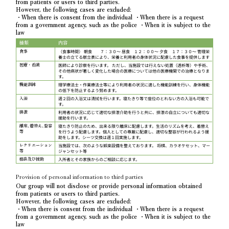
from patients or users to third parties.
However, the following cases are excluded:
・When there is consent from the individual ・When there is a request
from a government agency, such as the police ・When it is subject to the
law
種類
内容
（食事時間） 朝食 ７：３０～ 昼食 １２：００～ 夕食 １７：３０～ 管理栄
食事
養士の立てる献立表により、栄養と利用者の身体状況に配慮した食事を提供します
医師により診察を行います。 ただし、当施設では行えない処置（透析等）や手術、
医療・看護
その他病状が著しく変化した場合の医療については他の医療機関での治療となりま
す。
理学療法士・作業療法士等により利用者の状況に適した機能訓練を行い、身体機能
機能訓練
の低下を防止するよう努めます。
週２回の入浴又は清拭を行います。寝たきり等で座位のとれない方の入浴も可能で
入浴
す。
利用者の状況に応じて適切な排泄介助を行うと共に、排泄の自立についても適切な
排泄
援助を行います。
寝たきり防止のため、出来る限り離床に配慮します。生活のリズムを考え、着替え
離床､着替え､整容
を行うよう配慮します。個人としての尊厳に配慮し、適切な整容が行われるよう援
等
助をします。シーツ交換は週１回実施します。
当施設では、次のような娯楽設備を整えております。 将棋、カラオケセット、マー
レクリエーション
ジャンセット等
等
入所者とその家族からのご相談に応じます。
相談及び援助
Provision of personal information to third parties
Our group will not disclose or provide personal information obtained
from patients or users to third parties.
However, the following cases are excluded:
・When there is consent from the individual ・When there is a request
from a government agency, such as the police ・When it is subject to the
law