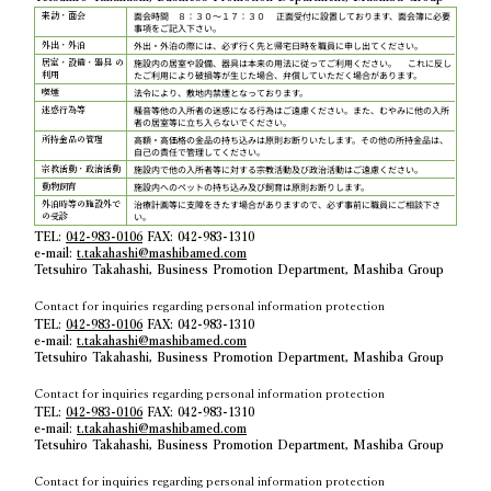
面会時間 ８：３０～１７：３０ 正面受付に設置しております、面会簿に必要
来訪・面会
事項をご記入下さい。
外出・外泊の際には、必ず行く先と帰宅日時を職員に申し出てください。
外出・外泊
施設内の居室や設備、器具は本来の用法に従ってご利用ください。 これに反し
居室・設備・器具 の
たご利用により破損等が生じた場合、弁償していただく場合があります。
利用
法令により、敷地内禁煙となっております。
喫煙
騒音等他の入所者の迷惑になる行為はご遠慮ください。また、むやみに他の入所
迷惑行為等
者の居室等に立ち入らないでください。
高額・高価格の金品の持ち込みは原則お断りいたします。その他の所持金品は、
所持金品の管理
自己の責任で管理してください。
施設内で他の入所者等に対する宗教活動及び政治活動はご遠慮ください。
宗教活動・政治活動
施設内へのペットの持ち込み及び飼育は原則お断りします。
動物飼育
治療計画等に支障をきたす場合がありますので、必ず事前に職員にご相談下さ
外泊時等の施設外で
い。
の受診
TEL:
042-983-0106
FAX: 042-983-1310
e-mail:
t.takahashi@mashibamed.com
Tetsuhiro Takahashi, Business Promotion Department, Mashiba Group
Contact for inquiries regarding personal information protection
TEL:
042-983-0106
FAX: 042-983-1310
e-mail:
t.takahashi@mashibamed.com
Tetsuhiro Takahashi, Business Promotion Department, Mashiba Group
Contact for inquiries regarding personal information protection
TEL:
042-983-0106
FAX: 042-983-1310
e-mail:
t.takahashi@mashibamed.com
Tetsuhiro Takahashi, Business Promotion Department, Mashiba Group
Contact for inquiries regarding personal information protection