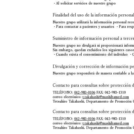
・Al solicitar servicios de nuestro grupo
Finalidad del uso de la información persona
Nuestro grupo utilizará la información personal reco
・Para contactar a pacientes y usuarios ・Para respo
Suministro de información personal a terce
Nuestro grupo no divulgará ni proporcionará inform
Sin embargo, quedan excluidos los siguientes casos
・Cuando exista el consentimiento del individuo ・C
Divulgación y corrección de información p
Nuestro grupo responderá de manera confiable a las 
Contacto para consultas sobre protección d
TELÉFONO:
042-983-0106
FAX: 042-983-1310
correo electrónico:
t.takahashi@mashibamed.com
Tetsuhiro Takahashi, Departamento de Promoción 
Contacto para consultas sobre protección d
TELÉFONO:
042-983-0106
FAX: 042-983-1310
correo electrónico:
t.takahashi@mashibamed.com
Tetsuhiro Takahashi, Departamento de Promoción 