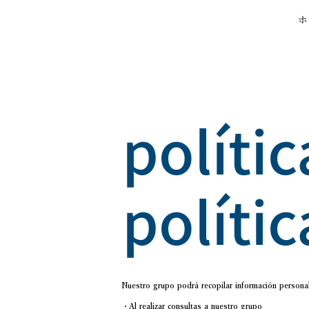
ホ
políti
políti
Nuestro grupo podrá recopilar información personal
・Al realizar consultas a nuestro grupo