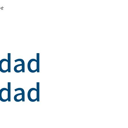
わせ
idad
idad