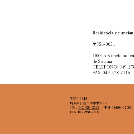
Residencia de ancian
〒356-0051
1833-5 Kamekubo, ciu
de Saitama
TELÉFONO:
049-27
FAX: 049-278-7116
〒350-1248
埼玉県日高市四本木2-5-1
TEL.
042-984-2225
（平日 08:00～17:30
FAX. 042-984-2800