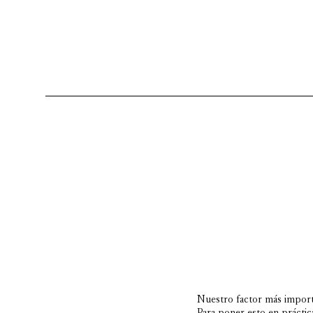
Nuestro factor más importa
Para poner esto en práctic