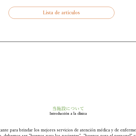
Lista de artículos
​当施設について
Introducción a la clínica
nte para brindar los mejores servicios de atención médica y de enferme
a, debemos ser "buenos para los pacientes", "buenos para el personal" y