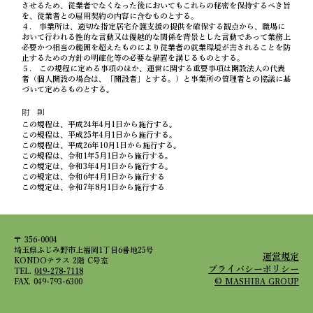
させるため、従業者でなくなった後においてもこれらの秘密を保持するべき旨
を、従業者との雇用契約の内容に含むものとする。
４. 事業所は、適切な指定居宅介護支援の提供を確保する観点から、職場に
おいて行われる性的な言動又は優越的な関係を背景とした言動であって業務上
必要かつ相当の範囲を超えたものにより従業者の就業環境が害されることを防
止するための方針の明確化等の必要な措置を講じるものとする。
５. この規程に定める事項のほか、運営に関する重要事項は開設法人の代表
者（個人開設の場合は、「開設者」とする。）と事業所の管理者との協議に基
づいて定めるものとする。
附 則
この規程は、平成24年4月1日から施行する。
この規程は、平成25年4月1日から施行する。
この規程は、平成26年10月1日から施行する。
この規程は、令和1年5月1日から施行する。
この規定は、令和3年4月1日から施行する。
この規定は、令和6年4月1日から施行する
この規定は、令和7年8月1日から施行する
〒 356-0004
埼玉県ふじみ野市上福岡1丁目6番地25号
​運営規定
KONDOテラス 2階 C号室
プライバシーポリシー
TEL.
049-278-7118
FAX. 049-793-6300
© MASHIBA GROUP