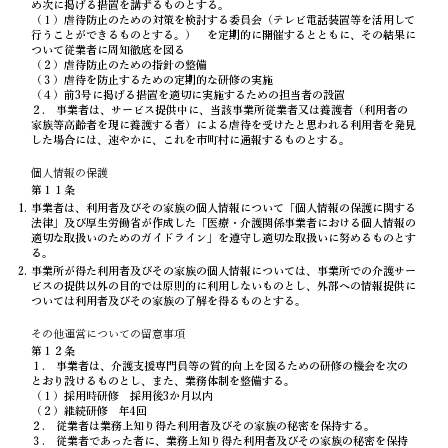
め次に掲げる措置を講ずるものとする。
（１）虐待防止のための対策を検討する委員会（テレビ電話装置等を活用して
行うことができるものとする。） を定期的に開催するとともに、その結果に
ついて従業者に周知徹底を図る
（２）虐待防止のための指針の整備
（３）虐待を防止するための定期的な研修の実施
（４）前3号に掲げる措置を適切に実施するための担当者の設置
２. 事業者は、サービス提供中に、当該事業所従業者又は養護者（利用者の
家族等高齢者を現に養護する者）による虐待を受けたと思われる利用者を発見
した場合には、速やかに、これを市町村に通報するものとする。
個人情報の保護
第１１条
事業者は、利用者及びその家族の個人情報について「個人情報の保護に関する
法律」及び厚生労働省が作成した「医療・介護関係事業者における個人情報の
適切な取扱いのためのガイドライン」を遵守し適切な取扱いに努めるものとす
る。
事業所が得た利用者及びその家族の個人情報については、事業所での介護サー
ビスの提供以外の目的では原則的に利用しないものとし、外部への情報提供に
ついては利用者及びその家族の了解を得るものとする。
その他運営についての留意事項
第１２条
１. 事業者は、介護支援専門員等の質的向上を図るための研修の機会を次の
とおり設けるものとし、また、業務体制を整備する。
（１）採用時研修 採用後3か月以内
（２）継続研修 年4回
２. 従業者は業務上知り得た利用者及びその家族の秘密を保持する。
３. 従業者であった者に、業務上知り得た利用者及びその家族の秘密を保持