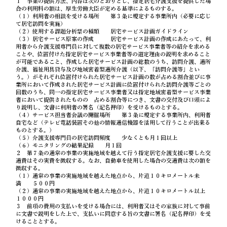
１ 事業の提供方法、内容は次のとおりとし、指定居宅介護支援を提供した場
合の利用料の額は、厚生労働大臣が定める基準によるものする。
（１）利用者の相談を受ける場所 第３条に規定する事業所内（必要に応じ
て居宅訪問を実施）
（２）使用する課題分析票の種類 居宅サービス計画ガイドライン
（３）居宅サービス原案の作成 居宅サービス計画の作成にあたって、利
用者から介護支援専門員に対して複数の居宅サービス事業者等の紹介を求める
ことや、位置付けた指定居宅サービス事業者等の選定理由の説明を求めること
が可能であること、作成した居宅サービス計画の総数のうち、訪問介護、通所
介護、福祉用具貸与及び地域密着型通所介護（以下、「訪問介護等」とい
う。）がそれぞれ位置付けられた居宅サービス計画の数が占める割合並びに事
業所において作成された居宅サービス計画に位置付けられた訪問介護等ごとの
回数のうち、同一の指定居宅サービス事業者又は指定地域密着型サービス事業
者において提供されたものの 占める割合等につき、文書の交付及び口頭によ
り説明し、文書に利用者の署名（記名押印）を受けるものとする。
（４）サービス担当者会議の開催場所 第３条に規定する事業所内、利用者
自宅など（テレビ電話装置その他の情報通信機器を活用して行うことが出来る
ものとする。）
（５）介護支援専門員の居宅訪問頻度 少なくとも月１回以上
（６）モニタリングの結果記録 月１回
２ 第７条の通常の事業の実施地域を越えて行う指定居宅介護支援に要した交
通費はその実費を徴収する。なお、自動車を使用した場合の交通費は次の額を
徴収する。
（１）通常の事業の実施地域を越えた地点から、片道１０キロメートル未
満 ５００円
（２）通常の事業の実施地域を越えた地点から、片道１０キロメートル以上
１０００円
３ 前項の費用の支払いを受ける場合には、利用者又はその家族に対して事前
に文書で説明をした上で、支払いに同意する旨の文書に署名（記名押印）を受
けることとする。