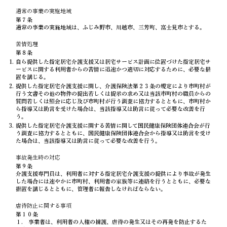
通常の事業の実施地域
第７条
通常の事業の実施地域は、ふじみ野市、川越市、三芳町、富士見市とする。
苦情処理
第８条
自ら提供した指定居宅介護支援又は居宅サービス計画に位置づけた指定居宅サ
ービスに関する利用者からの苦情に迅速かつ適切に対応するために、必要な措
置を講じる。
提供した指定居宅介護支援に関し、介護保険法第２３条の規定により市町村が
行う文書その他の物件の提出若しくは提示の求め又は当該市町村の職員からの
質問若しくは照会に応じ及び市町村が行う調査に協力するとともに、市町村か
ら指導又は助言を受けた場合は、当該指導又は助言に従って必要な改善を行
う。
提供した指定居宅介護支援に関する苦情に関して国民健康保険団体連合会が行
う調査に協力するとともに、国民健康保険団体連合会から指導又は助言を受け
た場合は、当該指導又は助言に従って必要な改善を行う。
事故発生時の対応
第９条
介護支援専門員は、利用者に対する指定居宅介護支援の提供により事故が発生
した場合には速やかに市町村、利用者の家族等に連絡を行うとともに、必要な
措置を講じるとともに、管理者に報告しなければならない。
虐待防止に関する事項
第１０条
１. 事業者は、利用者の人権の擁護、虐待の発生又はその再発を防止するた