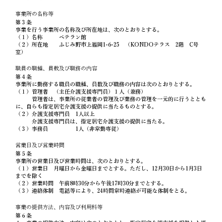
事業所の名称等
第３条
事業を行う事業所の名称及び所在地は、次のとおりとする。
（１）名称 ベテラン館
（２）所在地 ふじみ野市上福岡1-6-25 （KONDOテラス 2階 C号
室）
職員の職種、員数及び職務の内容
第４条
事業所に勤務する職員の職種、員数及び職務の内容は次のとおりとする。
（１）管理者 （主任介護支援専門員）１人（兼務）
管理者は、事業所の従業者の管理及び業務の管理を一元的に行うととも
に、自らも指定居宅介護支援の提供に当たるものとする。
（２）介護支援専門員 1人以上
介護支援専門員は、指定居宅介護支援の提供に当たる。
（３）事務員 1人（非常勤専従）
営業日及び営業時間
第５条
事業所の営業日及び営業時間は、次のとおりとする。
（１）営業日 月曜日から金曜日までとする。ただし、12月30日から1月3日
までを除く
（２）営業時間 午前8時30分から午後17時30分までとする。
（３）連絡体制 電話等により、24時間常時連絡が可能な体制をとる。
事業の提供方法、内容及び利用料等
第６条