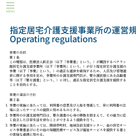
MENU
指定居宅介護支援事業所の運営
Operating regulations
事業の目的
第１条
この規程は、医療法人新正会（以下「事業者」という。）が開設するベテラン
館居宅介護支援事業所（以下「事業所」という。）が行う指定居宅介護支援の
事業（以下「事業」という。）の適正な運営を確保するため、人員及び管理運
営に関する事項を定め、事業所の介護支援専門員が、要介護状態にある高齢者
等（以下「要介護者」という。）に対し、適正な指定居宅介護支援を提供する
ことを目的とする。
事業の運営の方針
第２条
事業の実施に当たっては、利用者の意思及び人格を尊重して、常に利用者の立
場に立ったサービスの提供に努めるものとする。
事業所の介護支援専門員は、要介護者の心身の特性を踏まえて、その能力に応
じ自立した日常生活を営むことができるよう援助を行う。
事業の実施に当たっては、関係市町村、地域包括支援センター、他の居宅サー
ビス事業者並びにその他の保健医療サービス及び福祉サービスを提供する者と
の密接な連携に努める。