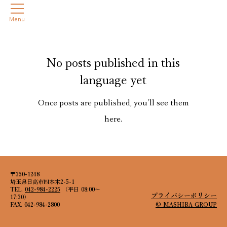
Menu
No posts published in this
language yet
Once posts are published, you’ll see them
here.
〒350-1248
埼玉県日高市四本木2-5-1
TEL.
042-984-2225
（平日 08:00～
プライバシーポリシー
17:30）
FAX. 042-984-2800
© MASHIBA GROUP