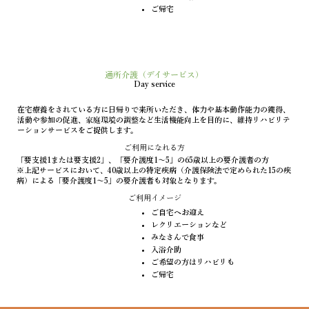
ご帰宅
通所介護（デイサービス）
Day service
在宅療養をされている方に日帰りで来所いただき、体力や基本動作能力の獲得、
活動や参加の促進、家庭環境の調整など生活機能向上を目的に、維持リハビリテ
ーションサービスをご提供します。
ご利用になれる方
「要支援1または要支援2」、「要介護度1～5」の65歳以上の要介護者の方
※上記サービスにおいて、40歳以上の特定疾病（介護保険法で定められた15の疾
病）による「要介護度1～5」の要介護者も対象となります。
ご利用イメージ
ご自宅へお迎え
レクリエーションなど
みなさんで食事
入浴介助
ご希望の方はリハビリも
ご帰宅