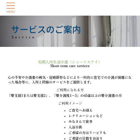
MENU
サービスのご案内
Ｓｅｒｖｉｃｅ
短期入所生活介護（ショートステイ）
Short-term care services
心の不安や介護者の病気・冠婚葬祭などにより一時的に在宅での介護が困難にな
った場合等に、入所と同様のサービスをご提供します。
ご利用になれる方
「要支援1または要支援2」、「要介護度1～5」の65歳以上の要介護者の方
ご利用イメージ
ご自宅へお迎え
レクリエーションなど
みなさんで食事
入浴介助
ご希望の方はリハビリも
ご希望の日数をお泊り